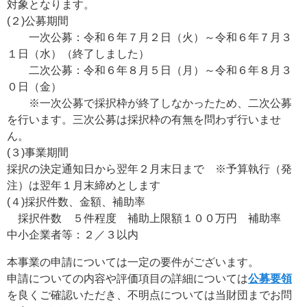
対象となります。
(２)公募期間
一次公募：令和６年７月２日（火）～令和６年７月３
１日（水）（終了しました）
二次公募：令和６年８月５日（月）～令和６年８月３
０日（金）
※一次公募で採択枠が終了しなかったため、二次公募
を行います。三次公募は採択枠の有無を問わず行いませ
ん。
(３)事業期間
採択の決定通知日から翌年２月末日まで ※予算執行（発
注）は翌年１月末締めとします
(４)採択件数、金額、補助率
採択件数 ５件程度 補助上限額１００万円 補助率
中小企業者等：２／３以内
本事業の申請については一定の要件がございます。
申請についての内容や評価項目の詳細については
公募要領
を良くご確認いただき、不明点については当財団までお問