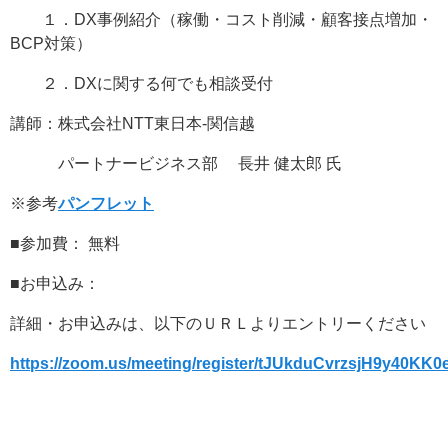
１．DX事例紹介（稼働・コスト削減・顧客接点増加・
BCP対策）
２．DXに関する何でも相談受付
講師：株式会社NTT東日本-関信越
パートナービジネス部 長井 健太郎 氏
※参考
パンフレット
■参加費： 無料
■お申込み：
詳細・お申込みは、以下のＵＲＬよりエントリーください
https://zoom.us/meeting/register/tJUkduCvrzsjH9y40K