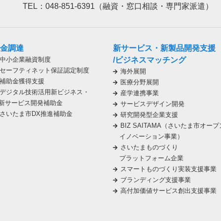
TEL：048-851-6391（融資・窓口相談・専門家派遣）
金調達
新サービス・新製品開発支援
中小企業融資制度
/ビジネスマッチング
セーフティネット保証認定制度
海外展開
補助金獲得支援
医療分野展開
デジタル技術活用新ビジネス・
産学連携事業
新サービス開発補助金
サービスデザイン開発
さいたま市DX推進補助金
研究開発型企業支援
BIZ SAITAMA（さいたま市オープ
イノベーション事業）
さいたまものづくり
プラットフォーム企業
スマートものづくり実装支援事業
ブランディング支援事業
高付加価値サービス創出支援事業