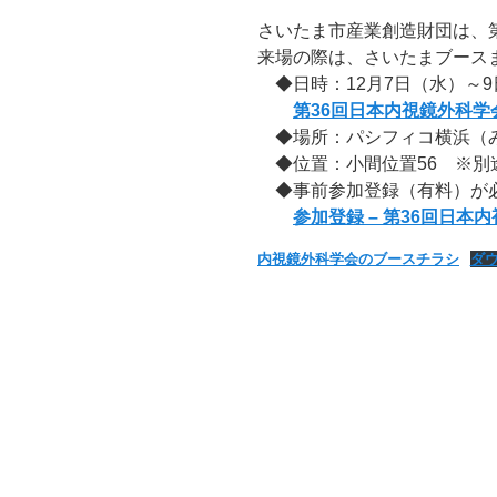
さいたま市産業創造財団は、
来場の際は、さいたまブース
◆日時：12月7日（水）～9日（土） 
第36回日本内視鏡外科学
◆場所：パシフィコ横浜（み
◆位置：小間位置56 ※別
◆事前参加登録（有料）が必
参加登録 – 第36回日本内視鏡
内視鏡外科学会のブースチラシ
ダ