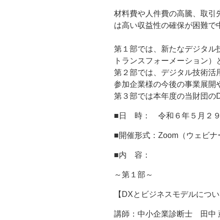
材料費や人件費の高騰、取引
は高い収益性の確保が困難で
第１部では、新たなデジタル
トランスフォーメーション）
第２部では、デジタル技術活
参加企業様の今後の事業展開
第３部では本年度の当財団の
■日 時： 令和６年５月２９日
■開催形式：Zoom（ウェビ
■内 容：
～第１部～
【DXとビジネスモデルにつ
講師：中小企業診断士 田中 