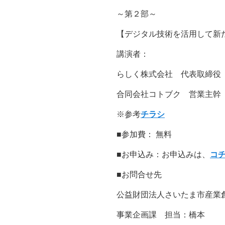
～第２部～
【デジタル技術を活用して新
講演者：
らしく株式会社 代表取締役 
合同会社コトブク 営業主幹 
※参考
チラシ
■参加費： 無料
■お申込み：お申込みは、
コ
■お問合せ先
公益財団法人さいたま市産業
事業企画課 担当：橋本