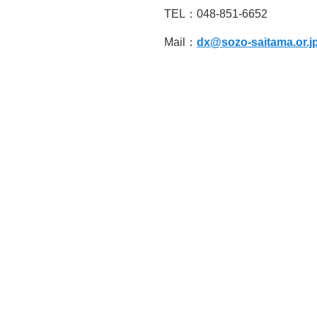
TEL：048-851-6652
Mail：
dx@sozo-saitama.or.j