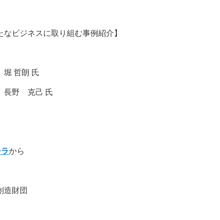
たなビジネスに取り組む事例紹介】
堀 哲朗 氏
長野 克己 氏
チラ
から
創造財団