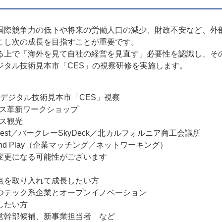
際競争力の低下や将来の労働人口の減少、財政不安など、外
こし次の成長を目指すことが重要です。
上で「海外を見て自社の経営を見直す」必要性を認識し、そ
ジタル技術見本市「CES」の視察研修を実施します。
 デジタル技術見本市「CES」視察
ネス革新ワークショップ
ス観光
est／バークレーSkyDeck／北カルフォルニア商工会議所
and Play（企業マッチング／ネットワーキング）
になる可能性がございます
を取り入れて成長したい方
テック系企業とオープンイノベーション
たい方
幹部候補、新事業担当者 など