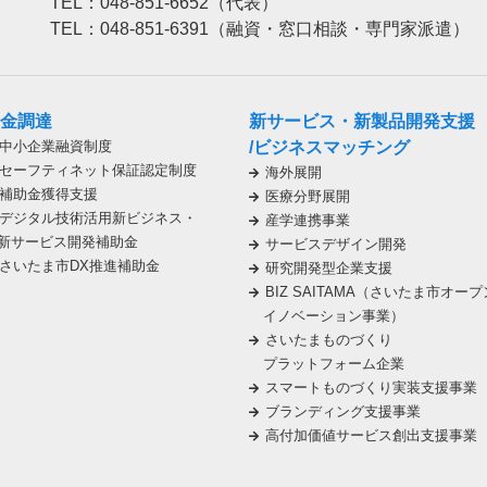
TEL：048-851-6652（代表）
TEL：048-851-6391（融資・窓口相談・専門家派遣）
金調達
新サービス・新製品開発支援
中小企業融資制度
/ビジネスマッチング
セーフティネット保証認定制度
海外展開
補助金獲得支援
医療分野展開
デジタル技術活用新ビジネス・
産学連携事業
新サービス開発補助金
サービスデザイン開発
さいたま市DX推進補助金
研究開発型企業支援
BIZ SAITAMA（さいたま市オープ
イノベーション事業）
さいたまものづくり
プラットフォーム企業
スマートものづくり実装支援事業
ブランディング支援事業
高付加価値サービス創出支援事業