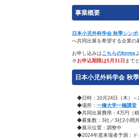
事業概要
日本小児外科学会 秋季シンポジ
へ共同出展を希望する企業の
お申し込みは
こちらのforms
※
お申込期限は5月31日
まで
日本小児外科学会 秋季シ
◆日時：10月24日（木）～
◆場所：
一橋大学一橋講堂
◆共同出展費用：4万円（税
◆募集数：3社／3社2小間共有(
◆展示位置：調整中
◆2024年度来場者予測：ド