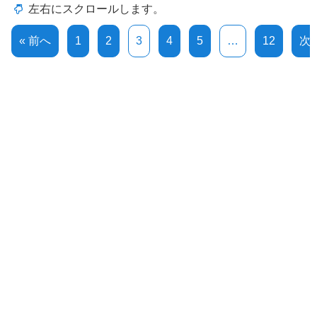
« 前へ
1
2
3
4
5
…
12
次へ