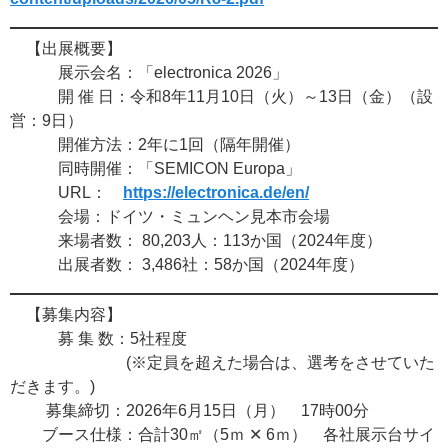
【出展概要】
展示会名：「electronica 2026」
開 催 日：令和8年11月10日（火）～13日（金）（設
営：9日）
開催方法：2年に1回（隔年開催）
同時開催：「SEMICON Europa」
URL：
https://electronica.de/en/
会場：ドイツ・ミュンヘン見本市会場
来場者数： 80,203人：113か国（2024年度）
出展者数： 3,486社：58か国（2024年度）
【募集内容】
募 集 数：5社程度
(※定員を超えた場合は、選考をさせていた
だきます。)
募集締切：2026年6月15日（月） 17時00分
ブース仕様：合計30㎡（5ｍ ✕ 6ｍ） 各社展示台サイ